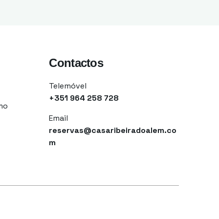
Contactos
Telemóvel
+351
964 258 728
mo
Email
reservas@casaribeiradoalem.co
m